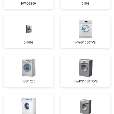
HW-DS800
D-808
D-1008
HW-D1050TVE
HVS-1200
HW-DS1050TXVE