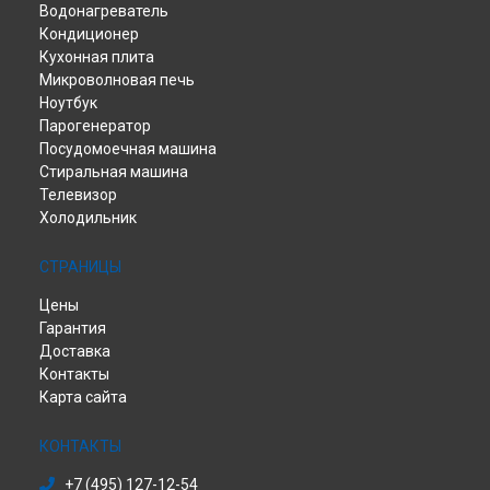
Водонагреватель
Ремонт стиральной машины HW70-12829A Haier в
Санкт-
Петербурге
Кондиционер
Кухонная плита
Микроволновая печь
Ноутбук
Парогенератор
Посудомоечная машина
Стиральная машина
Телевизор
Холодильник
СТРАНИЦЫ
Цены
Гарантия
Доставка
Контакты
Карта сайта
КОНТАКТЫ
+7 (495) 127-12-54