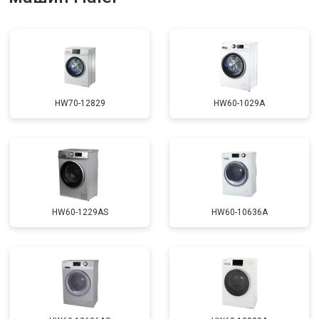
Ремонт или замена патрубка
от 3250 ₽
Заказать
Ремонт платы управления
от 2450 ₽
Заказать
(восстановление)
Корпусный ремонт (замена резинок,
от 1850 ₽
Заказать
креплений, кнопок)
HW70-12829
HW60-1029A
Замена крестовины
от 2750 ₽
Заказать
Замена щёток
от 3100 ₽
Заказать
Замена амортизаторов
от 2000 ₽
Заказать
Замена подшипников
от 2800 ₽
Заказать
HW60-1229AS
HW60-10636A
Замена мотора
от 3800 ₽
Заказать
Ремонт/замена датчика
от 2200 ₽
Заказать
температуры
Замена ТЭН
от 2300 ₽
Заказать
Замена блока управления
от 3600 ₽
Заказать