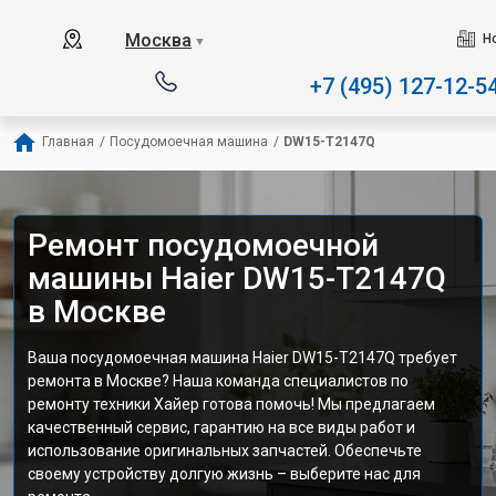
Наш сервисный центр с
Москва
Н
▼
+7 (495) 127-12-5
Главная
/
Посудомоечная машина
/
DW15-T2147Q
Ремонт посудомоечной
машины Haier DW15-T2147Q
в Москве
Ваша посудомоечная машина Haier DW15-T2147Q требует
ремонта в Москве? Наша команда специалистов по
ремонту техники Хайер готова помочь! Мы предлагаем
качественный сервис, гарантию на все виды работ и
использование оригинальных запчастей. Обеспечьте
своему устройству долгую жизнь – выберите нас для