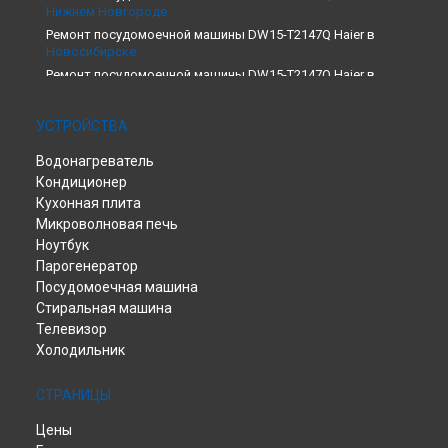
Нижнем Новгороде
Ремонт посудомоечной машины DW15-T2147Q Haier в
Новосибирске
Ремонт посудомоечной машины DW15-T2147Q Haier в
Екатеринбурге
Ремонт посудомоечной машины DW15-T2147Q Haier в
УСТРОЙСТВА
Казани
Ремонт посудомоечной машины DW15-T2147Q Haier в
Водонагреватель
Санкт-Петербурге
Кондиционер
Кухонная плита
Микроволновая печь
Ноутбук
Парогенератор
Посудомоечная машина
Стиральная машина
Телевизор
Холодильник
СТРАНИЦЫ
Цены