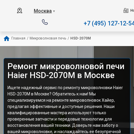
Наш сервисный центр 
Москва
Н
▼
+7 (495) 127-12-5
Главная
/
Микроволновая печь
/
HSD-2070M
Ремонт микроволновой печи
Haier HSD-2070M в Москве
Ищете надежный сервис по ремонту микроволновки Haier
HSD-2070M в Москве? Обратитесь к нам! Мы
специализируемся на ремонте микроволновок Хайер,
предлагая эффективные и доступные решения. Наши
квалифицированные мастера используют только
проверенные запчасти и передовые технологии для
восстановления вашей техники. Доверьте нам заботу о
вашей микроволновке, и наслаждайтесь ее безупречной