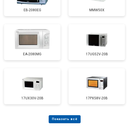
EB-2080EG
MMW50X
EA-2080MG
17UG52V-20B
17UX30V-20B
17PX58V-20B