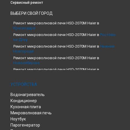
Сервисный ремонт
ВЫБЕРИ СВОЙ ГОРОД
Ремонт микроволновой печи HSD-2070M Haier в
Краснодаре
Ремонт микроволновой печи HSD-2070M Haier в
Ростове-
на-Дону
Ремонт микроволновой печи HSD-2070M Haier в
Нижнем
Новгороде
Ремонт микроволновой печи HSD-2070M Haier в
Новосибирске
Ремонт микроволновой печи HSD-2070M Haier в
Екатеринбурге
Ремонт микроволновой печи HSD-2070M Haier в
Казани
УСТРОЙСТВА
Ремонт микроволновой печи HSD-2070M Haier в
Москве
Водонагреватель
Ремонт микроволновой печи HSD-2070M Haier в
Санкт-
Петербурге
Кондиционер
Кухонная плита
Микроволновая печь
Ноутбук
Парогенератор