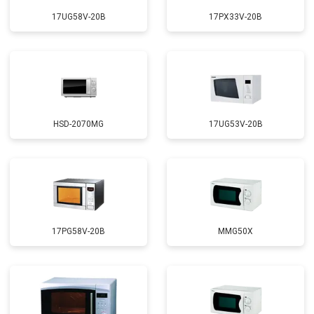
17UG58V-20B
17PX33V-20B
HSD-2070MG
17UG53V-20B
17PG58V-20B
MMG50X