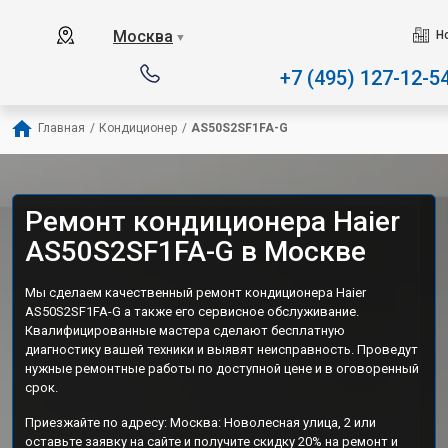
Наш сервисный центр сп
Москва
Н
▼
+7 (495) 127-12-5
Главная
/
Кондиционер
/
AS50S2SF1FA-G
Ремонт кондиционера Haier
AS50S2SF1FA-G в Москве
Мы сделаем качественный ремонт кондиционера Haier
AS50S2SF1FA-G а также его сервисное обслуживание.
Квалифицированные мастера сделают бесплатную
диагностику вашей техники и выявят неисправность. Проведут
нужные ремонтные работы по доступной цене и в оговоренный
срок.
Приезжайте по адресу: Москва: Новолесная улица, 2 или
оставьте заявку на сайте и получите скидку 20% на ремонт и