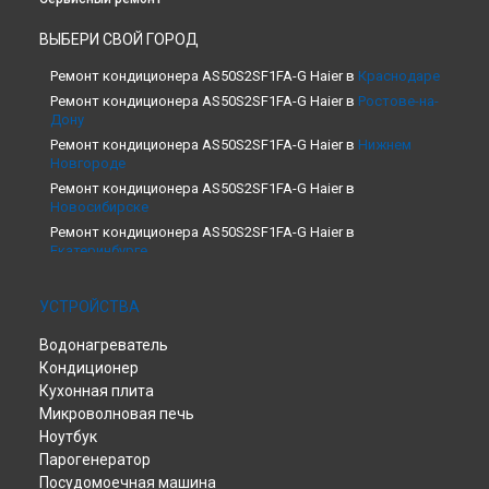
ВЫБЕРИ СВОЙ ГОРОД
Ремонт кондиционера AS50S2SF1FA-G Haier в
Краснодаре
Ремонт кондиционера AS50S2SF1FA-G Haier в
Ростове-на-
Дону
Ремонт кондиционера AS50S2SF1FA-G Haier в
Нижнем
Новгороде
Ремонт кондиционера AS50S2SF1FA-G Haier в
Новосибирске
Ремонт кондиционера AS50S2SF1FA-G Haier в
Екатеринбурге
Ремонт кондиционера AS50S2SF1FA-G Haier в
Казани
Ремонт кондиционера AS50S2SF1FA-G Haier в
Москве
УСТРОЙСТВА
Ремонт кондиционера AS50S2SF1FA-G Haier в
Санкт-
Водонагреватель
Петербурге
Кондиционер
Кухонная плита
Микроволновая печь
Ноутбук
Парогенератор
Посудомоечная машина