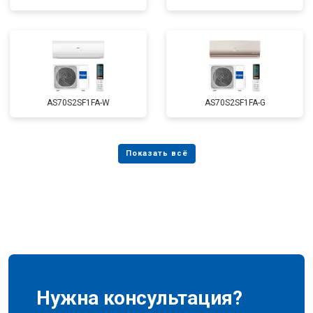
AS70S2SF1FA-W
AS70S2SF1FA-G
Нужна консультация?