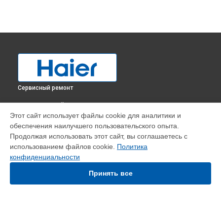
Сервисный ремонт
ВЫБЕРИ СВОЙ ГОРОД
Этот сайт использует файлы cookie для аналитики и
Диагностика кондиционера 1U50S2SJ2FA Haier в
обеспечения наилучшего пользовательского опыта.
Краснодаре
Продолжая использовать этот сайт, вы соглашаетесь с
Диагностика кондиционера 1U50S2SJ2FA Haier в
Ростове-
использованием файлов cookie.
Политика
на-Дону
конфиденциальности
Диагностика кондиционера 1U50S2SJ2FA Haier в
Нижнем
Новгороде
Принять все
Диагностика кондиционера 1U50S2SJ2FA Haier в
Новосибирске
Диагностика кондиционера 1U50S2SJ2FA Haier в
Екатеринбурге