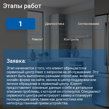
Этапы работ
Замена нагревателя испарителя
от 2550 ₽
Заказать
Замена реле холодильника Haier
от 2550 ₽
Заказать
1
Диагностика
Согласование
Устранение утечки хладагента
от 1900 ₽
Заказать
Ремонт
Контроль
Заявка:
Этап начинается с того, что клиент обращается в
сервисный центр Haier с запросом на обслуживание. Это
может быть выполнено разными способами, включая
онлайн-форму на сайте, звонок в центр поддержки или
личное обращение в сервисный центр. Клиент
предоставляет основные данные о себе и детальное
описание проблемы, с которой он столкнулся. Специалист
сервисного центра регистрирует заявку и планирует
последующие шаги, такие как диагностика или
непосредственный прием устройства.