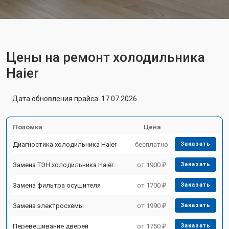
Цены на ремонт холодильника
Haier
Дата обновления прайса: 17.07.2026
Поломка
Цена
Диагностика холодильника Haier
бесплатно
Заказать
Замена ТЭН холодильника Haier
от 1900 ₽
Заказать
Замена фильтра осушителя
от 1700 ₽
Заказать
Замена электросхемы
от 1990 ₽
Заказать
Перевешивание дверей
от 1750 ₽
Заказать