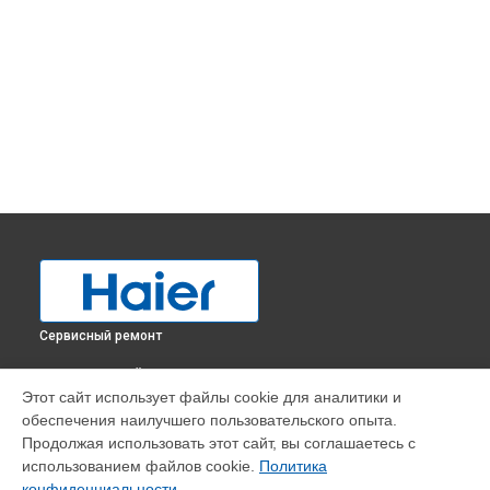
Сервисный ремонт
ВЫБЕРИ СВОЙ ГОРОД
Этот сайт использует файлы cookie для аналитики и
Ремонт испарителя холодильника HUZ-546W Haier в
обеспечения наилучшего пользовательского опыта.
Краснодаре
Продолжая использовать этот сайт, вы соглашаетесь с
Ремонт испарителя холодильника HUZ-546W Haier в
использованием файлов cookie.
Политика
Ростове-на-Дону
конфиденциальности