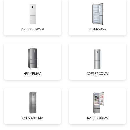
A2F635CWMV
HBM-686S
HB14FMAA
C2F636CXMV
C2F637CFMV
A2F637CXMV