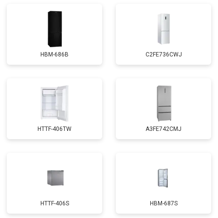
HBM-686B
C2FE736CWJ
HTTF-406TW
A3FE742CMJ
HTTF-406S
HBM-687S