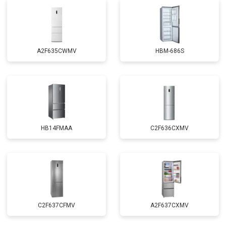
A2F635CWMV
HBM-686S
HB14FMAA
C2F636CXMV
C2F637CFMV
A2F637CXMV