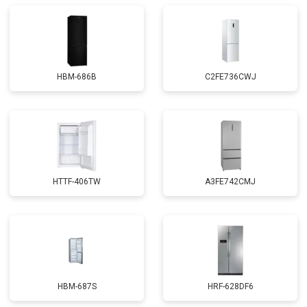
HBM-686B
C2FE736CWJ
HTTF-406TW
A3FE742CMJ
HBM-687S
HRF-628DF6