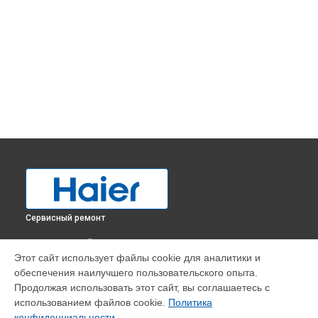
Сервисный ремонт
ВЫБЕРИ СВОЙ ГОРОД
Этот сайт использует файлы cookie для аналитики и
Ремонт испарителя холодильника HTTF-406S Haier в
обеспечения наилучшего пользовательского опыта.
Краснодаре
Продолжая использовать этот сайт, вы соглашаетесь с
Ремонт испарителя холодильника HTTF-406S Haier в
использованием файлов cookie.
Политика
Ростове-на-Дону
конфиденциальности