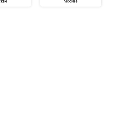
скве
Москве
Мо