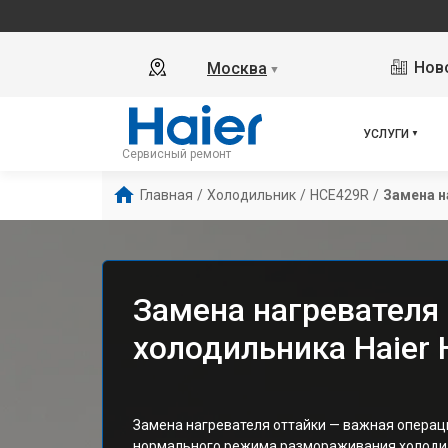
Ново
Москва
▼
УСЛУГИ
Сервисный ремонт
Главная
/
Холодильник
/
HCE429R
/
Замена н
Замена нагревателя
холодильника Haier
Замена нагревателя оттайки — важная операц
нормального режима размораживания холоди