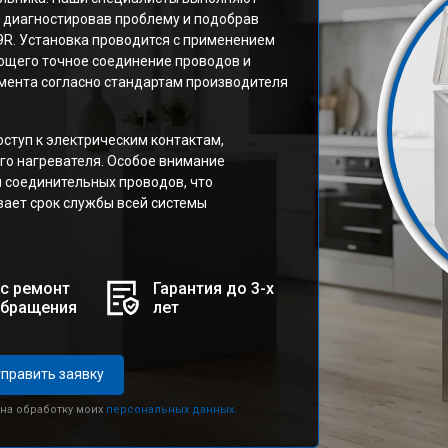
о диагностировав проблему и подобрав
R. Установка проводится с применением
ющего точное соединение проводов и
мента согласно стандартам производителя
ступ к электрическим контактам,
го нагревателя. Особое внимание
 соединительных проводов, что
ает срок службы всей системы
с ремонт
Гарантия до 3-х
обращения
лет
править заявку
 на обработку моих
персональных данных.