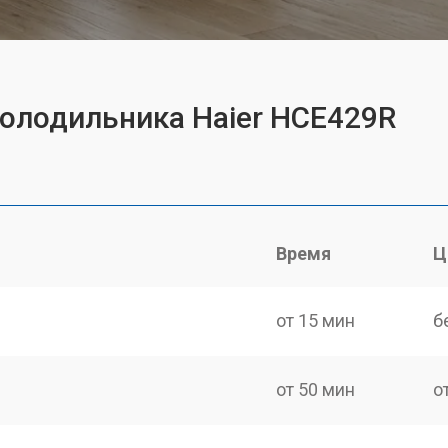
холодильника Haier HCE429R
Время
Ц
от 15 мин
б
от 50 мин
о