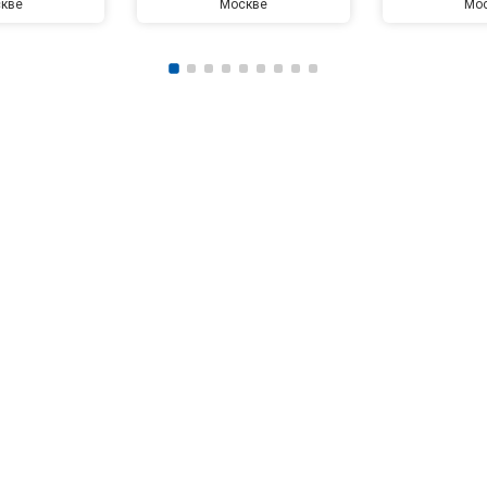
кве
Москве
Мо