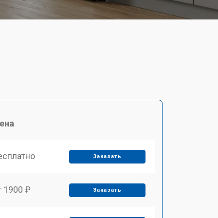
ена
есплатно
Заказать
т 1900 ₽
Заказать