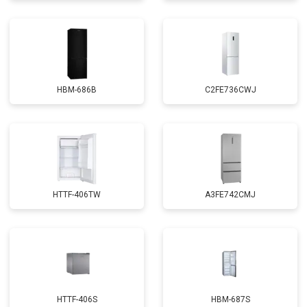
HBM-686B
C2FE736CWJ
HTTF-406TW
A3FE742CMJ
HTTF-406S
HBM-687S