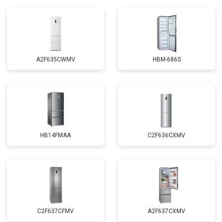
A2F635CWMV
HBM-686S
HB14FMAA
C2F636CXMV
C2F637CFMV
A2F637CXMV