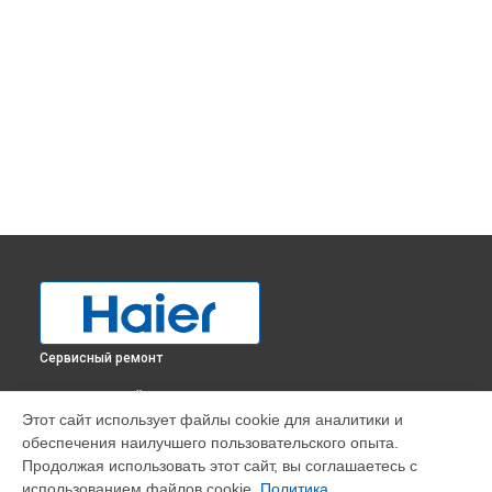
Сервисный ремонт
ВЫБЕРИ СВОЙ ГОРОД
Этот сайт использует файлы cookie для аналитики и
Замена мотор-компрессора холодильника HCE319R Haier в
обеспечения наилучшего пользовательского опыта.
Краснодаре
Продолжая использовать этот сайт, вы соглашаетесь с
Замена мотор-компрессора холодильника HCE319R Haier в
использованием файлов cookie.
Политика