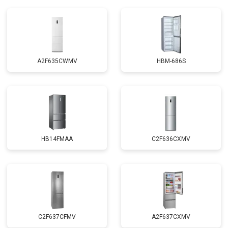
A2F635CWMV
HBM-686S
HB14FMAA
C2F636CXMV
C2F637CFMV
A2F637CXMV