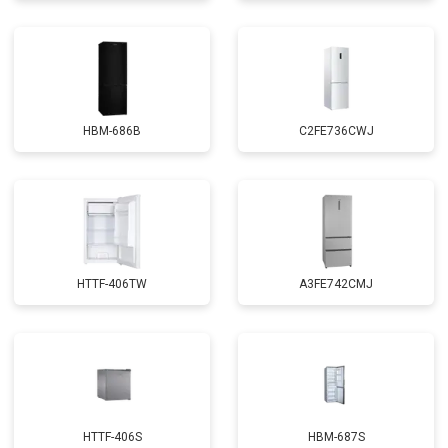
HBM-686B
C2FE736CWJ
HTTF-406TW
A3FE742CMJ
HTTF-406S
HBM-687S