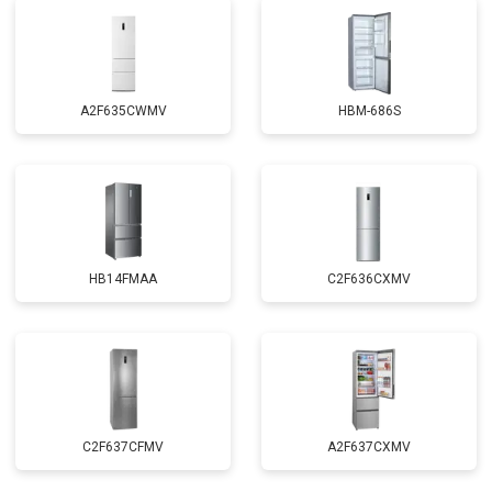
A2F635CWMV
HBM-686S
HB14FMAA
C2F636CXMV
C2F637CFMV
A2F637CXMV