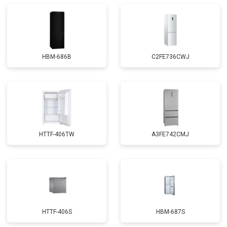
HBM-686B
C2FE736CWJ
HTTF-406TW
A3FE742CMJ
HTTF-406S
HBM-687S