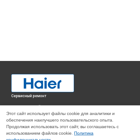
Сервисный ремонт
ВЫБЕРИ СВОЙ ГОРОД
Этот сайт использует файлы cookie для аналитики и
Замена электросхемы холодильника HCE319R Haier в
обеспечения наилучшего пользовательского опыта.
Краснодаре
Продолжая использовать этот сайт, вы соглашаетесь с
Замена электросхемы холодильника HCE319R Haier в
использованием файлов cookie.
Политика
Ростове-на-Дону
конфиденциальности