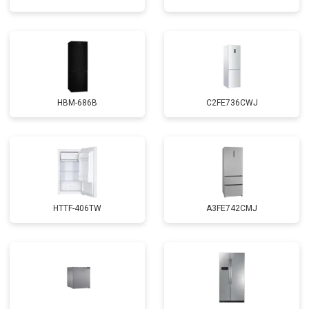
HBM-686B
C2FE736CWJ
HTTF-406TW
A3FE742CMJ