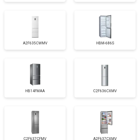
A2F635CWMV
HBM-686S
HB14FMAA
C2F636CXMV
C2F637CFMV
A2F637CXMV