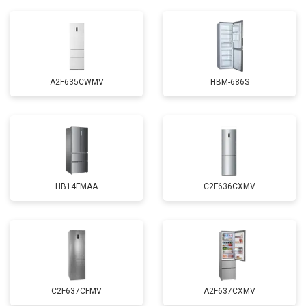
A2F635CWMV
HBM-686S
HB14FMAA
C2F636CXMV
C2F637CFMV
A2F637CXMV