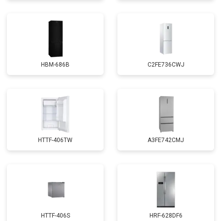
HBM-686B
C2FE736CWJ
HTTF-406TW
A3FE742CMJ
HTTF-406S
HRF-628DF6