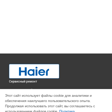
Сервисный ремонт
ВЫБЕРИ СВОЙ ГОРОД
Этот сайт использует файлы cookie для аналитики и
Замена мотор-компрессора холодильника HBM-687S Haier
обеспечения наилучшего пользовательского опыта.
в
Краснодаре
Продолжая использовать этот сайт, вы соглашаетесь с
Замена мотор-компрессора холодильника HBM-687S Haier
использованием файлов cookie.
Политика