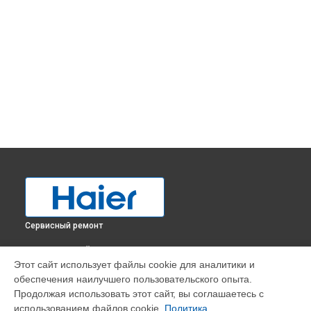
Сервисный ремонт
ВЫБЕРИ СВОЙ ГОРОД
Этот сайт использует файлы cookie для аналитики и
Устранение утечки хладагента холодильника HBM-687S
обеспечения наилучшего пользовательского опыта.
Haier в
Краснодаре
Продолжая использовать этот сайт, вы соглашаетесь с
Устранение утечки хладагента холодильника HBM-687S
использованием файлов cookie.
Политика