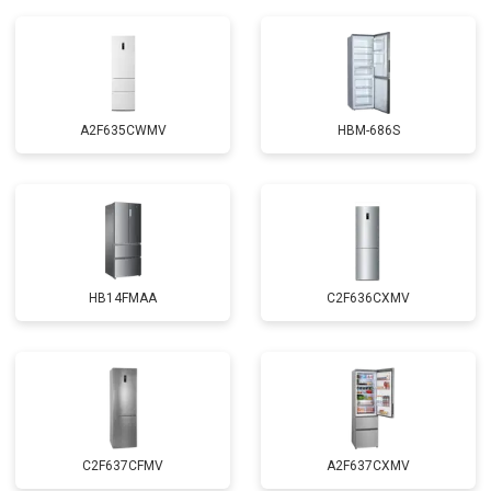
A2F635CWMV
HBM-686S
HB14FMAA
C2F636CXMV
C2F637CFMV
A2F637CXMV