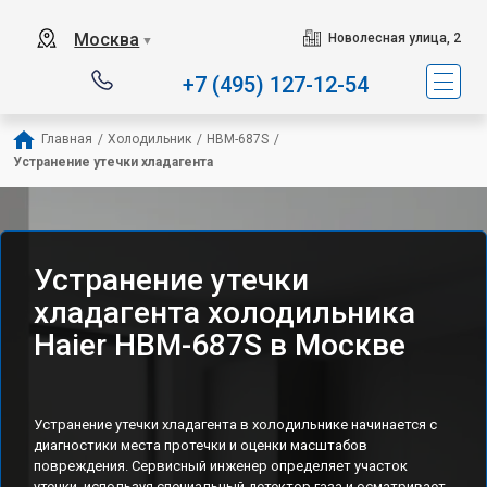
Наш сервисный центр с
Москва
Новолесная улица, 2
▼
+7 (495) 127-12-54
Главная
/
Холодильник
/
HBM-687S
/
Устранение утечки хладагента
Устранение утечки
хладагента холодильника
Haier HBM-687S в Москве
Устранение утечки хладагента в холодильнике начинается с
диагностики места протечки и оценки масштабов
повреждения. Сервисный инженер определяет участок
утечки, используя специальный детектор газа и осматривает