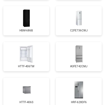
HBM-686B
C2FE736CWJ
HTTF-406TW
A3FE742CMJ
HTTF-406S
HRF-628DF6