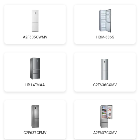
A2F635CWMV
HBM-686S
HB14FMAA
C2F636CXMV
C2F637CFMV
A2F637CXMV