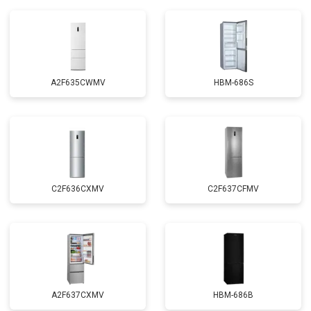
A2F635CWMV
HBM-686S
C2F636CXMV
C2F637CFMV
A2F637CXMV
HBM-686B