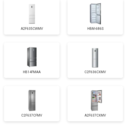
A2F635CWMV
HBM-686S
HB14FMAA
C2F636CXMV
C2F637CFMV
A2F637CXMV