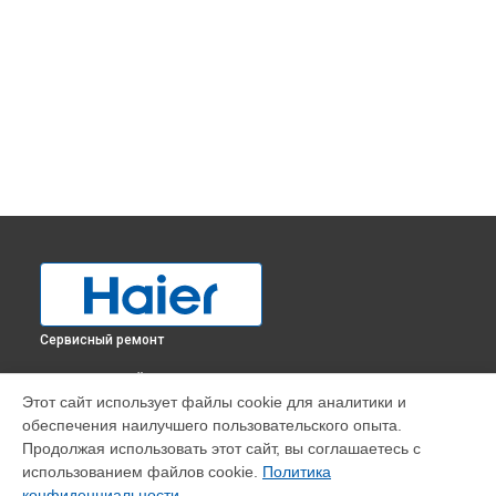
Сервисный ремонт
ВЫБЕРИ СВОЙ ГОРОД
Этот сайт использует файлы cookie для аналитики и
Замена электросхемы холодильника C2FE736CWJ Haier в
обеспечения наилучшего пользовательского опыта.
Краснодаре
Продолжая использовать этот сайт, вы соглашаетесь с
Замена электросхемы холодильника C2FE736CWJ Haier в
использованием файлов cookie.
Политика
Ростове-на-Дону
конфиденциальности