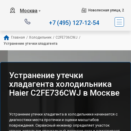
Наш сервисный центр 
Москва
Новолесная улица, 2
▼
+7 (495) 127-12-54
Главная
/
Холодильник
/
C2FE736CWJ
/
Устранение утечки хладагента
Устранение утечки
хладагента холодильника
Haier C2FE736CWJ в Москве
Устранение утечки хладагента в холодильнике начинается с
диагностики места протечки и оценки масштабов
повреждения. Сервисный инженер определяет участок
утечки, используя специальный детектор газа и осматривает