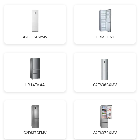
A2F635CWMV
HBM-686S
HB14FMAA
C2F636CXMV
C2F637CFMV
A2F637CXMV