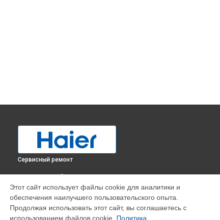
Сервисный ремонт
ВЫБЕРИ СВОЙ ГОРОД
Этот сайт использует файлы cookie для аналитики и
Устранение утечки хладагента холодильника C2FE736CWJ
обеспечения наилучшего пользовательского опыта.
Haier в
Краснодаре
Продолжая использовать этот сайт, вы соглашаетесь с
Устранение утечки хладагента холодильника C2FE736CWJ
использованием файлов cookie.
Политика