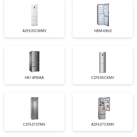
A2F635CWMV
HBM-686S
HB14FMAA
C2F636CXMV
C2F637CFMV
A2F637CXMV