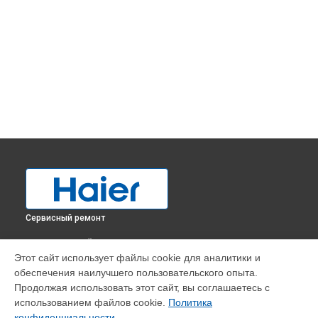
Сервисный ремонт
ВЫБЕРИ СВОЙ ГОРОД
Этот сайт использует файлы cookie для аналитики и
Ремонт испарителя холодильника C2FE736CWJ Haier в
обеспечения наилучшего пользовательского опыта.
Краснодаре
Продолжая использовать этот сайт, вы соглашаетесь с
Ремонт испарителя холодильника C2FE736CWJ Haier в
использованием файлов cookie.
Политика
Ростове-на-Дону
конфиденциальности