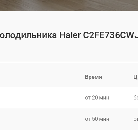
холодильника Haier C2FE736CW
Время
Ц
от 20 мин
б
от 50 мин
о