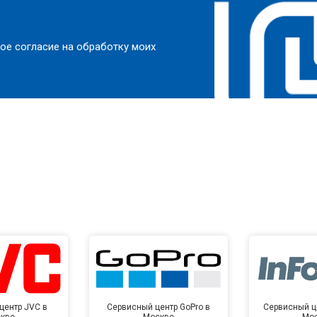
ое согласие на обработку моих
центр JVC в
Сервисный центр GoPro в
Сервисный це
кве
Москве
Мо