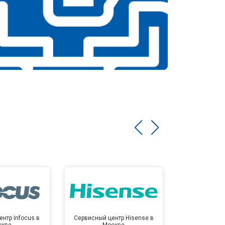
нтр Infocus в
Сервисный центр Hisense в
Сервисный ц
скве
Москве
Мо