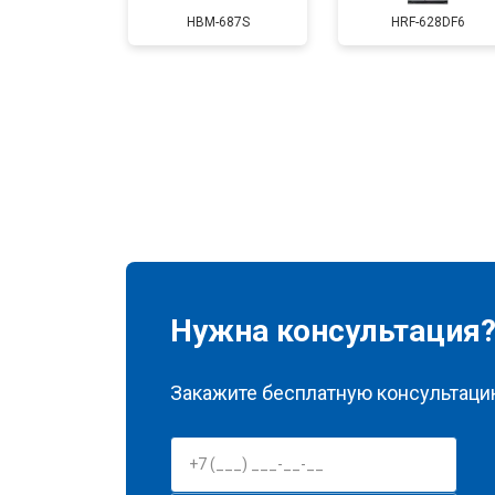
Замена нагревателя испарителя
HBM-687S
HRF-628DF6
Замена нагревателя оттайки
Замена реле
Устранение утечки хладагента
Нужна консультация
Закажите бесплатную консультацию