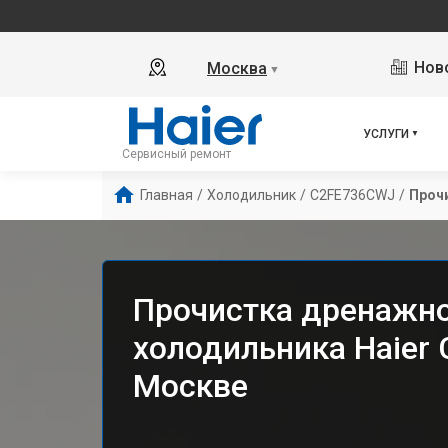
Ново
Москва
▼
УСЛУГИ
Сервисный ремонт
Главная
/
Холодильник
/
C2FE736CWJ
/
Проч
Прочистка дренажн
холодильника Haier
Москве