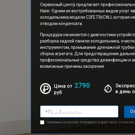
Сервисный центр предлагает профессиональн
Haier. Одним из востребованных видов услуг 
холодильника модели C2FE736CWJ, которая не
отводом конденсата.
Процедура начинается с диагностики устройс
разборка задней панели холодильника, очист
инструментом, промывание дренажной трубки
сборка агрегата. Для предотвращения дальне
профессиональные средства дезинфекции и а
возможные причины засорения.
2790
Экспрес
Цена от
в день 
руб
От
Нажимая на кнопку отправить я даю свое согласие