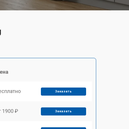
J
ена
есплатно
Заказать
т 1900 ₽
Заказать