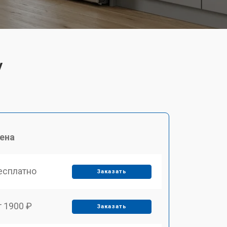
V
ена
есплатно
Заказать
т 1900 ₽
Заказать