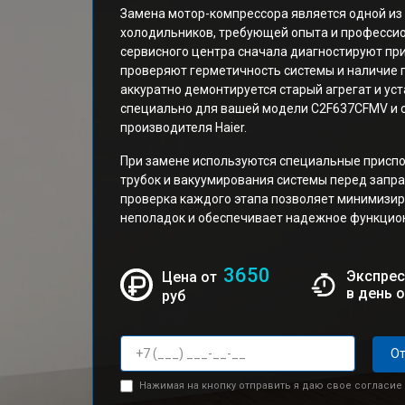
Замена мотор-компрессора является одной из
холодильников, требующей опыта и професси
сервисного центра сначала диагностируют при
проверяют герметичность системы и наличие 
аккуратно демонтируется старый агрегат и ус
специально для вашей модели C2F637CFMV и 
производителя Haier.
При замене используются специальные приспо
трубок и вакуумирования системы перед запр
проверка каждого этапа позволяет минимизир
неполадок и обеспечивает надежное функцион
3650
Экспрес
Цена от
в день 
руб
От
Нажимая на кнопку отправить я даю свое согласие