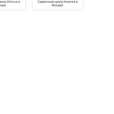
нтр Infocus в
Сервисный центр Hisense в
Сервисный ц
скве
Москве
Мо