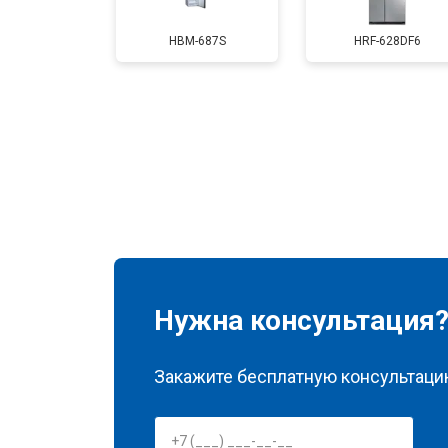
Замена нагревателя испарителя
HBM-687S
HRF-628DF6
Замена нагревателя оттайки
Замена реле
Устранение утечки хладагента
Нужна консультация
Закажите бесплатную консультацию