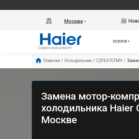
Ново
Москва
▼
УСЛУГИ
Сервисный ремонт
Главная
/
Холодильник
/
C2F637CFMV
/
Заме
Замена мотор-комп
холодильника Haier
Москве