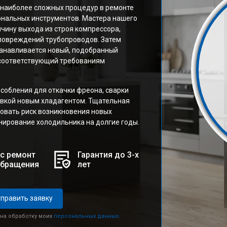
 наиболее сложных процедур в ремонте
ональных инструментов. Мастера нашего
чину выхода из строя компрессора,
повреждений трубопроводов. Затем
танавливается новый, подобранный
соответствующий требованиям
собления для откачки фреона, сварки
авкой новым хладагентом. Тщательная
овать риск возникновения новых
ирование холодильника на долгие годы.
с ремонт
Гарантия до 3-х
обращения
лет
править заявку
 на обработку моих
персональных данных.