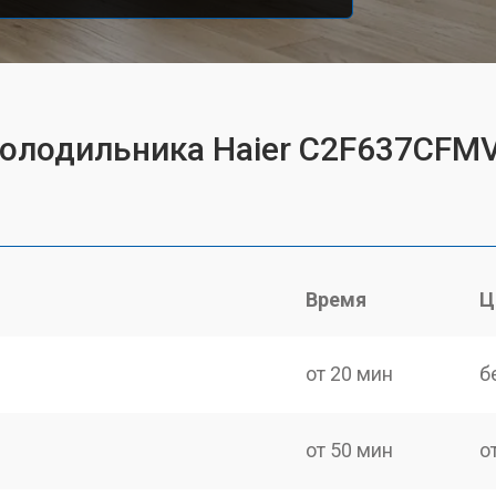
холодильника Haier C2F637CFM
Время
Ц
от 20 мин
б
от 50 мин
о