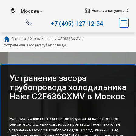
Наш сервисный центр с
Москва
Новолесная улица, 2
▼
+7 (495) 127-12-54
Главная
/
Холодильник
/
C2F636CXMV
/
Устранение засора трубопровода
Устранение засора
трубопровода холодильника
Haier C2F636CXMV в Москве
Наш сервисный центр специализируется на качественном
ремонте холодильников любых производителей, включая
устранение засоров трубопроводов. Холодильники Haier,
особенно модели серии C2F636CXMV, нередко сталкиваются