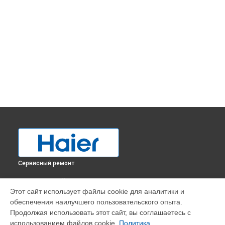
Сервисный ремонт
ВЫБЕРИ СВОЙ ГОРОД
Этот сайт использует файлы cookie для аналитики и
Устранение засора трубопровода холодильника
обеспечения наилучшего пользовательского опыта.
C2F636CXMV Haier в
Краснодаре
Продолжая использовать этот сайт, вы соглашаетесь с
Устранение засора трубопровода холодильника
использованием файлов cookie.
Политика