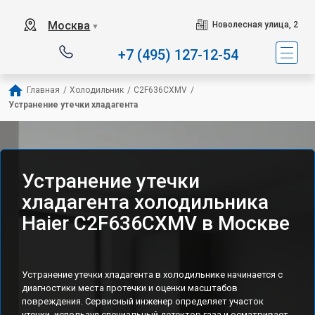
Наш сервисный центр с
Москва
Новолесная улица, 2
▼
+7 (495) 127-12-54
Главная
/
Холодильник
/
C2F636CXMV
/
Устранение утечки хладагента
Устранение утечки
хладагента холодильника
Haier C2F636CXMV в Москве
Устранение утечки хладагента в холодильнике начинается с
диагностики места протечки и оценки масштабов
повреждения. Сервисный инженер определяет участок
утечки, используя специальный детектор газа и осматривает