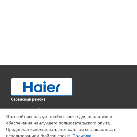
Сервисный ремонт
ВЫБЕРИ СВОЙ ГОРОД
Этот сайт использует файлы cookie для аналитики и
Устранение утечки хладагента холодильника C2F636CXMV
обеспечения наилучшего пользовательского опыта.
Haier в
Краснодаре
Продолжая использовать этот сайт, вы соглашаетесь с
Устранение утечки хладагента холодильника C2F636CXMV
использованием файлов cookie.
Политика