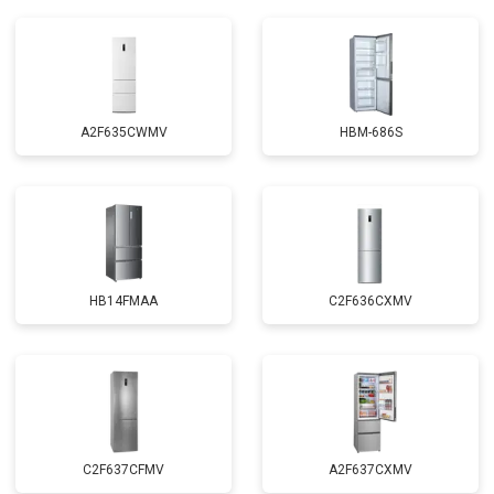
A2F635CWMV
HBM-686S
HB14FMAA
C2F636CXMV
C2F637CFMV
A2F637CXMV