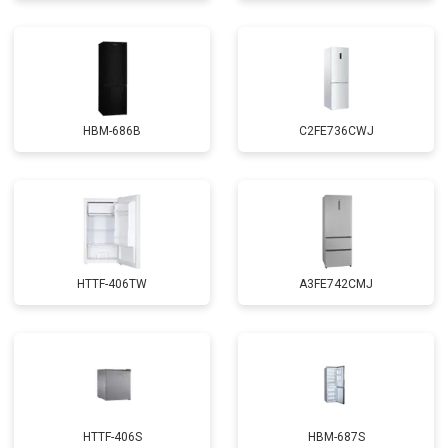
HBM-686B
C2FE736CWJ
HTTF-406TW
A3FE742CMJ
HTTF-406S
HBM-687S