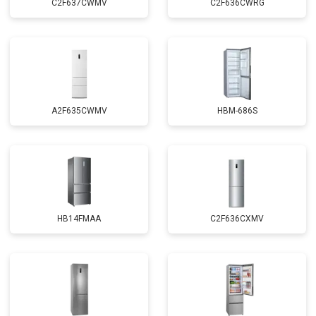
C2F637CWMV
C2F636CWRG
A2F635CWMV
HBM-686S
HB14FMAA
C2F636CXMV