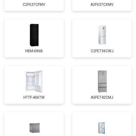
C2F637CFMV
A2F637CXMV
HBM-686B
C2FE736CWJ
HTTF-406TW
A3FE742CMJ