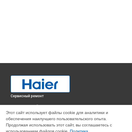
Сервисный ремонт
ВЫБЕРИ СВОЙ ГОРОД
Этот сайт использует файлы cookie для аналитики и
Замена трубопровода холодильника BD-519RAA Haier в
обеспечения наилучшего пользовательского опыта.
Краснодаре
Продолжая использовать этот сайт, вы соглашаетесь с
Замена трубопровода холодильника BD-519RAA Haier в
использованием файлов cookie.
Политика