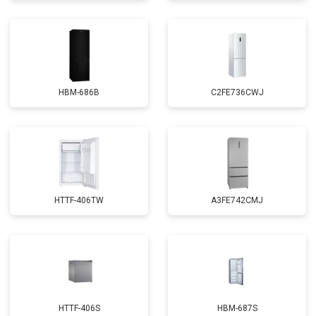
HBM-686B
C2FE736CWJ
HTTF-406TW
A3FE742CMJ
HTTF-406S
HBM-687S