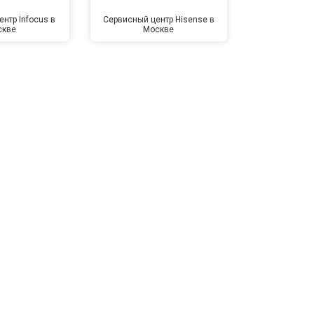
нтр Infocus в
Сервисный центр Hisense в
Сервисный ц
скве
Москве
Мо