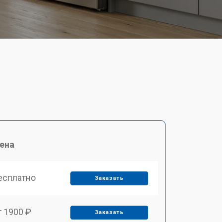
ена
есплатно
Заказать
т 1900 ₽
Заказать