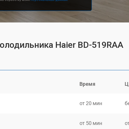
холодильника Haier BD-519RAA
Время
Ц
от 20 мин
б
от 50 мин
о