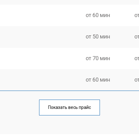
от 60 мин
о
от 50 мин
о
от 70 мин
о
от 60 мин
о
еления
от 60 мин
о
Показать весь прайс
от 50 мин
о