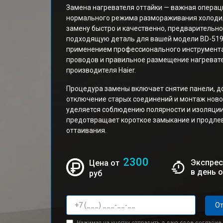
Замена нагревателя оттайки — важная операц
нормального режима размораживания холоди
замену быстро и качественно, предварительн
подходящую деталь для вашей модели BD-519
применением профессионального инструмента
проводов и правильное размещение нагревате
производителя Haier.
Процедура замены включает снятие панели, до
отключение старых соединений и монтаж ново
уделяется соблюдению полярности и изоляции
предотвращает короткое замыкание и продлев
оттаивания.
2300
Экспрес
Цена от
в день 
руб
От
Нажимая на кнопку отправить я даю свое согласие