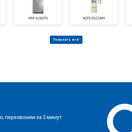
от 70 мин
о
HRF-628DF6
A2F635CCMV
от 80 мин
о
от 80 мин
о
от 50 мин
о
?
, перезвоним за 5 минут