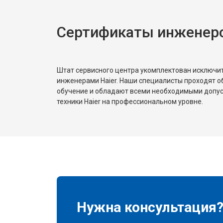
Сертификаты инженеро
Замена реле
Устранение утечки хладагента
Штат сервисного центра укомплектован исключ
инженерами Haier. Наши специалисты проходят о
обучение и обладают всеми необходимыми допу
техники Haier на профессиональном уровне.
Нужна консультация