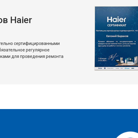
в Haier
от 80 мин
о
от 50 мин
о
ительно сертифицированными
бязательное регулярное
сками для проведения ремонта
?