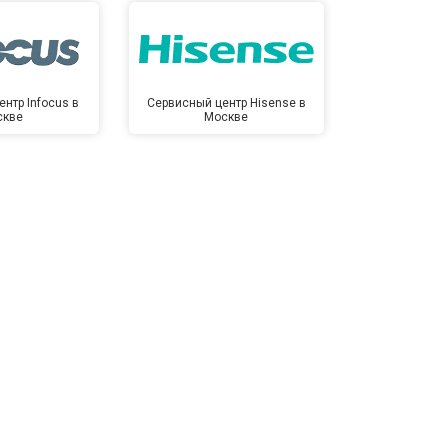
нтр Infocus в
Сервисный центр Hisense в
Сервисный ц
скве
Москве
Мо