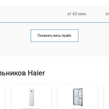
от 60 мин
о
еления
от 60 мин
о
Показать весь прайс
от 50 мин
о
от 70 мин
о
ьников Haier
от 60 мин
о
от 70 мин
о