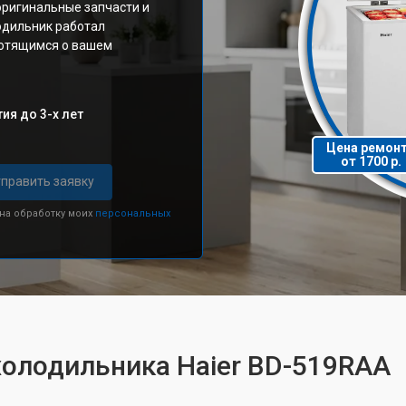
оригинальные запчасти и
одильник работал
ботящимся о вашем
ия до 3-х лет
Цена ремон
от 1700 р.
править заявку
 на обработку моих
персональных
холодильника Haier BD-519RAA