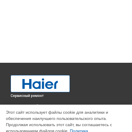
Сервисный ремонт
ВЫБЕРИ СВОЙ ГОРОД
Этот сайт использует файлы cookie для аналитики и
Устранение засора трубопровода холодильника
обеспечения наилучшего пользовательского опыта.
A2F637CXMV Haier в
Краснодаре
Продолжая использовать этот сайт, вы соглашаетесь с
Устранение засора трубопровода холодильника
использованием файлов cookie.
Политика