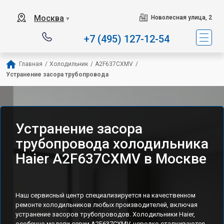
Наш сервисный центр с
Москва
Новолесная улица, 2
▼
+7 (495) 127-12-54
Главная
/
Холодильник
/
A2F637CXMV
/
Устранение засора трубопровода
Устранение засора
трубопровода холодильника
Haier A2F637CXMV в Москве
Наш сервисный центр специализируется на качественном
ремонте холодильников любых производителей, включая
устранение засоров трубопроводов. Холодильники Haier,
особенно модели серии A2F637CXMV, нередко сталкиваются