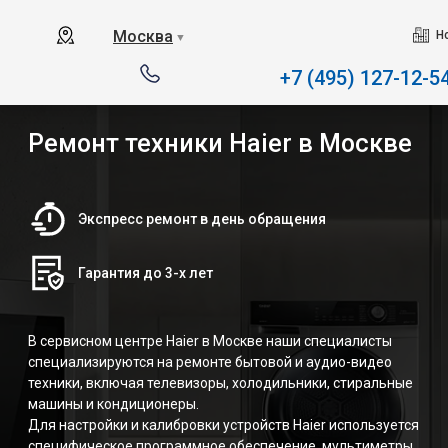
Наш сервисный центр 
Москва
Н
▼
+7 (495) 127-12-5
Ремонт техники Haier в Москве
Экспресс ремонт в день обращения
Гарантия до 3-х лет
В сервисном центре Haier в Москве наши специалисты
специализируются на ремонте бытовой и аудио-видео
техники, включая телевизоры, холодильники, стиральные
машины и кондиционеры.
Для настройки и калибровки устройств Haier используется
специфическое программное обеспечение, мультиметры,